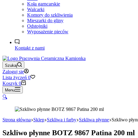
Koła garncarskie
Walcarki
Komory do szkliwienia
Mieszarki do gliny
Odstojniki
Wyposażenie pieców
Kontakt z nami
Szukaj
Zaloguj się
Lista życzeń
0
Koszyk
0
Menu
🔍
Strona główna
Sklep
Szkliwa i farby
Szkliwa płynne
Szkliwo pły
Szkliwo płynne BOTZ 9867 Patina 200 ml