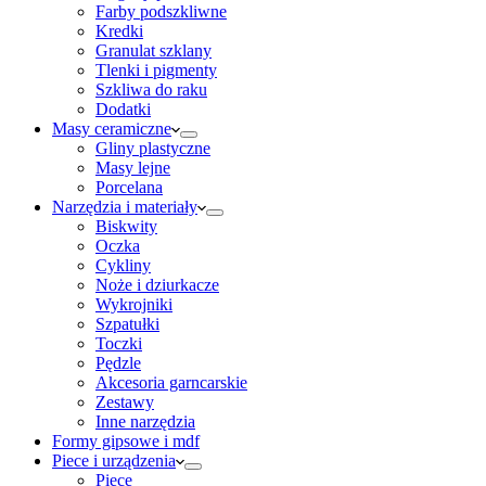
Farby podszkliwne
Kredki
Granulat szklany
Tlenki i pigmenty
Szkliwa do raku
Dodatki
Masy ceramiczne
Gliny plastyczne
Masy lejne
Porcelana
Narzędzia i materiały
Biskwity
Oczka
Cykliny
Noże i dziurkacze
Wykrojniki
Szpatułki
Toczki
Pędzle
Akcesoria garncarskie
Zestawy
Inne narzędzia
Formy gipsowe i mdf
Piece i urządzenia
Piece