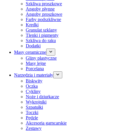
Szkliwa proszkowe
Angoby płynne
Angoby proszkowe
Farby podszkliwne
Kredki
Granulat szklany
Tlenki i pigmenty
Szkliwa do raku
Dodatki
Masy ceramiczne
Gliny plastyczne
Masy lejne
Porcelana
Narzędzia i materiały
Biskwity
Oczka
Cykliny
Noże i dziurkacze
Wykrojniki
Szpatułki
Toczki
Pędzle
Akcesoria garncarskie
Zestawy