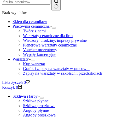
Brak wyników
Sklep dla ceramików
Pracownia ceramiczna
Twórz z nami
Warsztaty ceramiczne dla firm
Wieczory, urodziny, imprezy prywatne
Plenerowe warsztaty ceramiczne
Voucher prezentowy
Wypały komercyjne
Warsztaty
Kup warsztat
Grafik i zapisy na warsztaty w pracowni
Zapisy na warsztaty w szkołach i przedszkolach
Lista życzeń
0
Koszyk
0
Szkliwa i farby
Szkliwa płynne
Szkliwa proszkowe
Angoby płynne
Angoby proszkowe