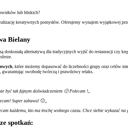
owników lub bliskich?
 realizację kreatywnych pomysłów. Oferujemy wynajem wyjątkowej przes
wa Bielany
 są doskonałą alternatywą dla tradycyjnych wyjść do restauracji czy krę
sferze.
mowych
, które możemy dopasować do liczebności grupy oraz celów integr
, gwarantując swobodę twórczą i prawdziwy relaks.
oże być tak fajnym doświadczeniem 🙂 Polecam !
„
olecam! Super zabawa!
🙂
„
ecam każdemu, kto ma trochę wolnego czasu. Chce siebie wykazać na g
ze spotkań: