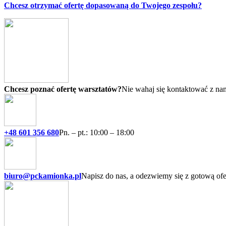
Chcesz otrzymać ofertę dopasowaną do Twojego zespołu?
Chcesz poznać ofertę warsztatów?
Nie wahaj się kontaktować z nam
+48 601 356 680
Pn. – pt.: 10:00 – 18:00
biuro@pckamionka.pl
Napisz do nas, a odezwiemy się z gotową ofe