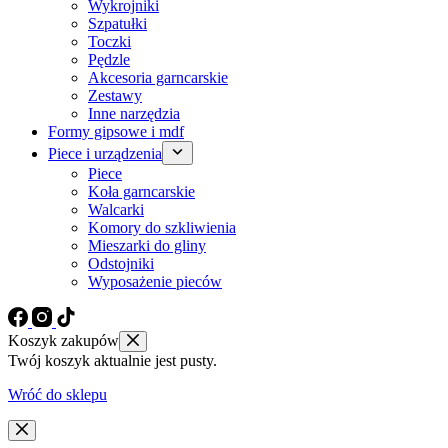
Wykrojniki
Szpatułki
Toczki
Pędzle
Akcesoria garncarskie
Zestawy
Inne narzędzia
Formy gipsowe i mdf
Piece i urządzenia
Piece
Koła garncarskie
Walcarki
Komory do szkliwienia
Mieszarki do gliny
Odstojniki
Wyposażenie pieców
Koszyk zakupów
Twój koszyk aktualnie jest pusty.
Wróć do sklepu