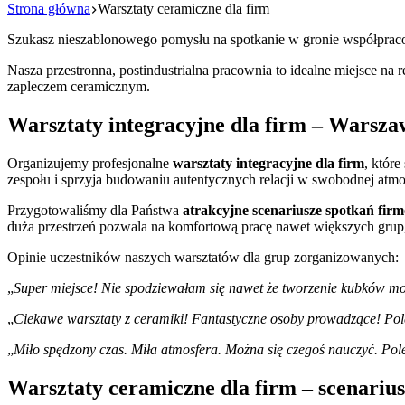
Strona główna
Warsztaty ceramiczne dla firm
Szukasz nieszablonowego pomysłu na spotkanie w gronie współprac
Nasza przestronna, postindustrialna pracownia to idealne miejsce na
zapleczem ceramicznym.
Warsztaty integracyjne dla firm – Warsza
Organizujemy profesjonalne
warsztaty integracyjne dla firm
, które
zespołu i sprzyja budowaniu autentycznych relacji w swobodnej atmo
Przygotowaliśmy dla Państwa
atrakcyjne scenariusze spotkań fir
duża przestrzeń pozwala na komfortową pracę nawet większych grup
Opinie uczestników naszych warsztatów dla grup zorganizowanych:
„
Super miejsce! Nie spodziewałam się nawet że tworzenie kubków m
„
Ciekawe warsztaty z ceramiki! Fantastyczne osoby prowadzące! P
„
Miło spędzony czas. Miła atmosfera. Można się czegoś nauczyć. Pol
Warsztaty ceramiczne dla firm – scenarius