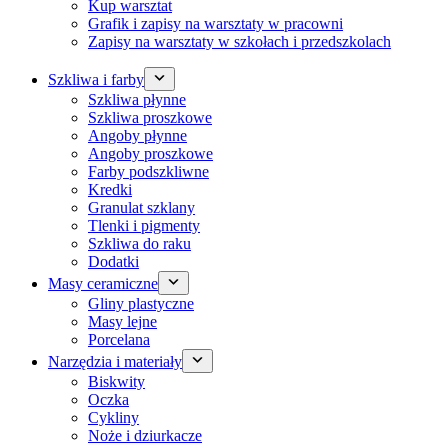
Kup warsztat
Grafik i zapisy na warsztaty w pracowni
Zapisy na warsztaty w szkołach i przedszkolach
Szkliwa i farby
Szkliwa płynne
Szkliwa proszkowe
Angoby płynne
Angoby proszkowe
Farby podszkliwne
Kredki
Granulat szklany
Tlenki i pigmenty
Szkliwa do raku
Dodatki
Masy ceramiczne
Gliny plastyczne
Masy lejne
Porcelana
Narzędzia i materiały
Biskwity
Oczka
Cykliny
Noże i dziurkacze