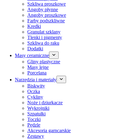
Szkliwa proszkowe
Angoby płynne
Angoby proszkowe
Farby podszkliwne
Kredki
Granulat szklany
Tlenki i pigmenty
Szkliwa do raku
Dodatki
Masy ceramiczne
Gliny plastyczne
Masy lejne
Porcelana
Narzędzia i materiały
Biskwity
Oczka
Cykliny
Noże i dziurkacze
Wykrojniki
Szpatułki
Toczki
Pędzle
Akcesoria garncarskie
Zestawy