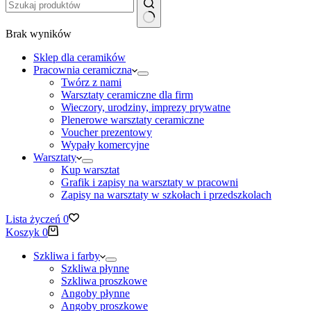
Brak wyników
Sklep dla ceramików
Pracownia ceramiczna
Twórz z nami
Warsztaty ceramiczne dla firm
Wieczory, urodziny, imprezy prywatne
Plenerowe warsztaty ceramiczne
Voucher prezentowy
Wypały komercyjne
Warsztaty
Kup warsztat
Grafik i zapisy na warsztaty w pracowni
Zapisy na warsztaty w szkołach i przedszkolach
Lista życzeń
0
Koszyk
0
Szkliwa i farby
Szkliwa płynne
Szkliwa proszkowe
Angoby płynne
Angoby proszkowe