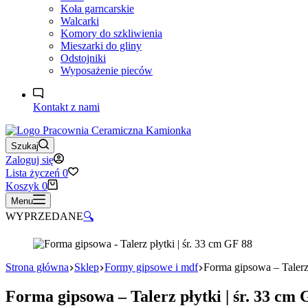
Koła garncarskie
Walcarki
Komory do szkliwienia
Mieszarki do gliny
Odstojniki
Wyposażenie pieców
Kontakt z nami
Szukaj
Zaloguj się
Lista życzeń
0
Koszyk
0
Menu
WYPRZEDANE
🔍
Strona główna
Sklep
Formy gipsowe i mdf
Forma gipsowa – Talerz 
Forma gipsowa – Talerz płytki | śr. 33 cm 