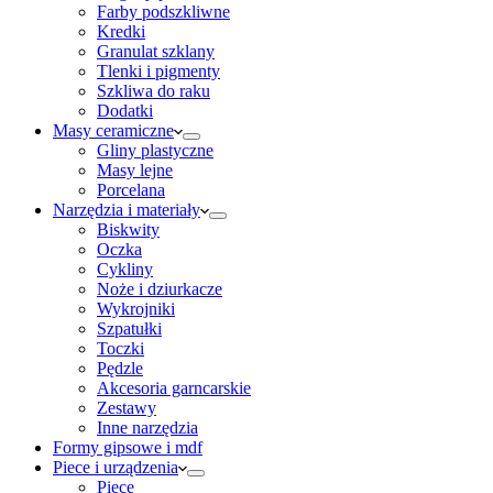
Farby podszkliwne
Kredki
Granulat szklany
Tlenki i pigmenty
Szkliwa do raku
Dodatki
Masy ceramiczne
Gliny plastyczne
Masy lejne
Porcelana
Narzędzia i materiały
Biskwity
Oczka
Cykliny
Noże i dziurkacze
Wykrojniki
Szpatułki
Toczki
Pędzle
Akcesoria garncarskie
Zestawy
Inne narzędzia
Formy gipsowe i mdf
Piece i urządzenia
Piece